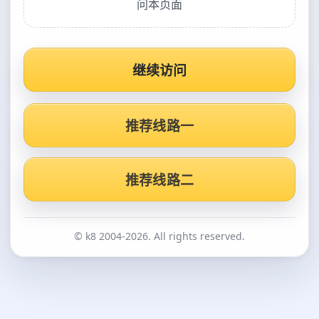
问本页面
继续访问
推荐线路一
推荐线路二
© k8 2004-2026. All rights reserved.